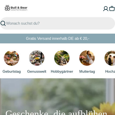
Zum
Inhalt
W
Suchen
Gratis Versand innerhalb DE ab € 20,-
Geburtstag
Genusswelt
Hobbygärtner
Muttertag
Hochz
Geschenke, die aufblühen.