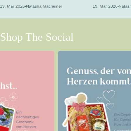
19. Mär 2026
Natasha Macheiner
19. Mär 2026
Natas
Shop The Social