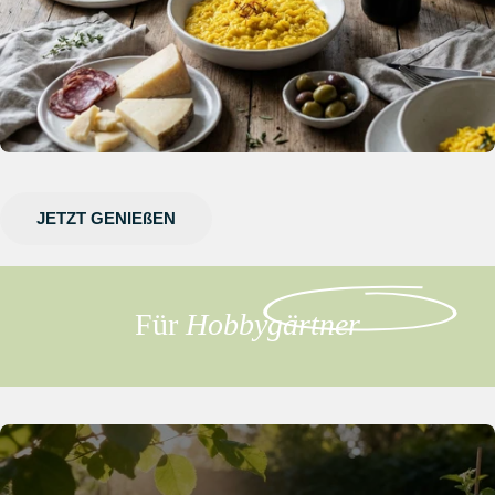
JETZT GENIEßEN
Für
Hobbygärtner