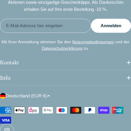
Aktionen sowie einzigartige Geschenktipps. Als Dankeschön
erhalten Sie auf Ihre erste Bestellung -10 %.
E-
Anmelden
Mail
Mit Ihrer Anmeldung stimmen Sie den
Nutzungsbedingungen
und der
Datenschutzerklärung
zu.
Kontakt
Info
L
Deutschland (EUR €)
a
n
Zahlungsmethoden
d
/